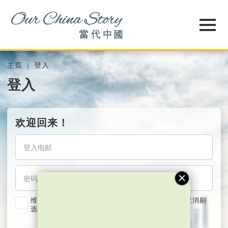
主页
登入
登入
欢迎回来！
维持我的登入状态两星期 (若使用共用电脑，紧记取消剔
选)