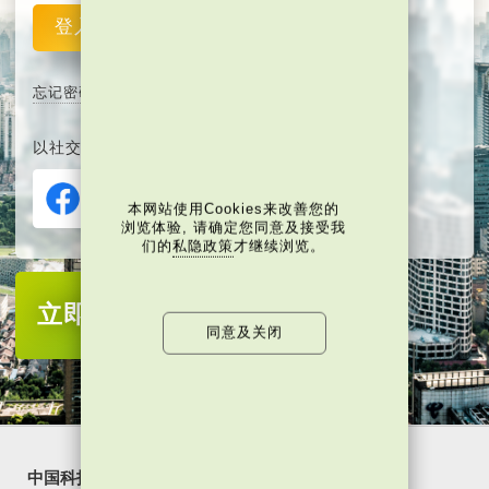
登入
重设
忘记密码
以社交媒体平台注册或登入∶
本网站使用Cookies来改善您的
浏览体验, 请确定您同意及接受我
们的
私隐政策
才继续浏览。
立即注册
成为当代中国会员
同意及关闭
中国科技
乐活湾区
潮游生活
通识中国
非凡人事