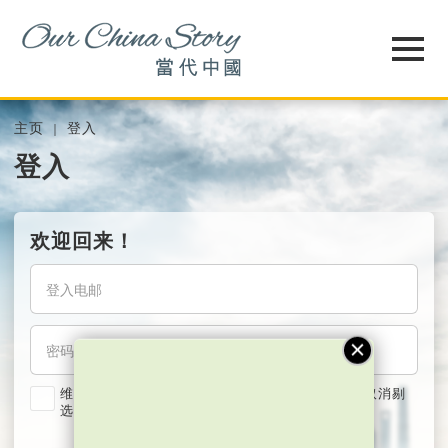
主页
登入
登入
欢迎回来！
维持我的登入状态两星期 (若使用共用电脑，紧记取消剔
选)