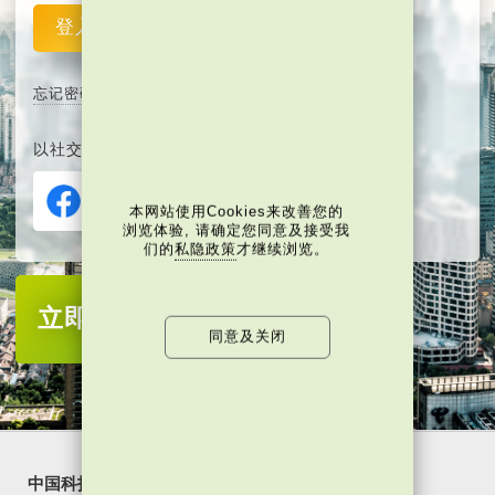
登入
重设
忘记密码
以社交媒体平台注册或登入∶
本网站使用Cookies来改善您的
浏览体验, 请确定您同意及接受我
们的
私隐政策
才继续浏览。
立即注册
成为当代中国会员
同意及关闭
中国科技
乐活湾区
潮游生活
通识中国
非凡人事