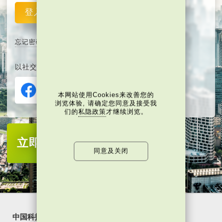
登入
重设
忘记密码
以社交媒体平台注册或登入∶
本网站使用Cookies来改善您的
浏览体验, 请确定您同意及接受我
们的
私隐政策
才继续浏览。
立即注册
成为当代中国会员
同意及关闭
中国科技
乐活湾区
潮游生活
通识中国
非凡人事