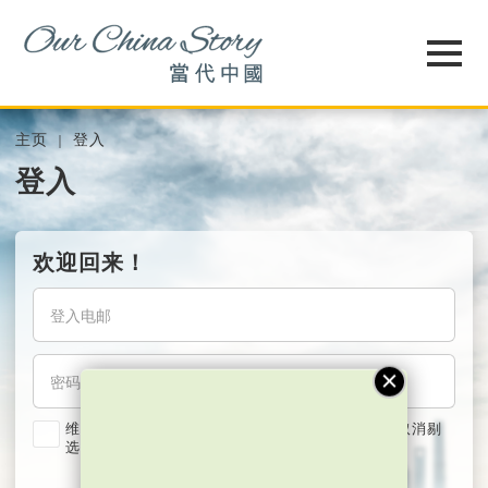
主页
登入
登入
欢迎回来！
维持我的登入状态两星期 (若使用共用电脑，紧记取消剔
选)