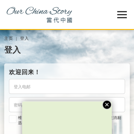
主页
登入
登入
欢迎回来！
维持我的登入状态两星期 (若使用共用电脑，紧记取消剔
选)