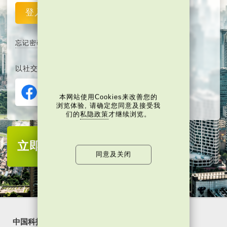
登入
重设
忘记密码
以社交媒体平台注册或登入∶
本网站使用Cookies来改善您的
浏览体验, 请确定您同意及接受我
们的
私隐政策
才继续浏览。
立即注册
成为当代中国会员
同意及关闭
中国科技
乐活湾区
潮游生活
通识中国
非凡人事