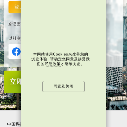
登入
重设
忘记密码
以社交媒体平台注册或登入∶
本网站使用Cookies来改善您的
浏览体验, 请确定您同意及接受我
们的
私隐政策
才继续浏览。
立即注册
成为当代中国会员
同意及关闭
中国科技
乐活湾区
潮游生活
通识中国
非凡人事