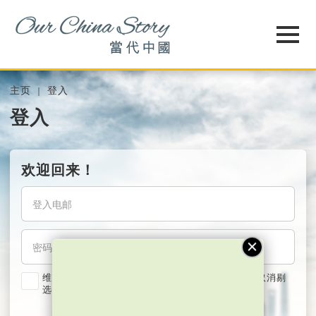
主页
登入
登入
欢迎回来！
维持我的登入状态两星期 (若使用共用电脑，紧记取消剔
选)