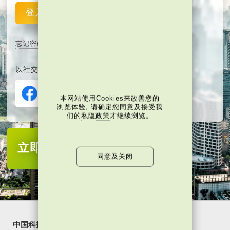
登入
重设
忘记密码
以社交媒体平台注册或登入∶
本网站使用Cookies来改善您的
浏览体验, 请确定您同意及接受我
们的
私隐政策
才继续浏览。
立即注册
成为当代中国会员
同意及关闭
中国科技
乐活湾区
潮游生活
通识中国
非凡人事