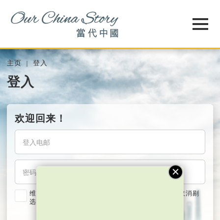
主页
登入
登入
欢迎回来！
维持我的登入状态两星期 (若使用共用电脑，紧记取消剔
选)