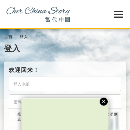
主页
登入
登入
欢迎回来！
维持我的登入状态两星期 (若使用共用电脑，紧记取消剔
选)