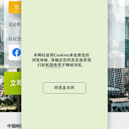
登入
重设
忘记密码
以社交媒体平台注册或登入∶
本网站使用Cookies来改善您的
浏览体验, 请确定您同意及接受我
们的
私隐政策
才继续浏览。
立即注册
成为当代中国会员
同意及关闭
中国科技
乐活湾区
潮游生活
通识中国
非凡人事