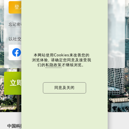
登入
重设
忘记密码
以社交媒体平台注册或登入∶
本网站使用Cookies来改善您的
浏览体验, 请确定您同意及接受我
们的
私隐政策
才继续浏览。
立即注册
成为当代中国会员
同意及关闭
中国科技
乐活湾区
潮游生活
通识中国
非凡人事