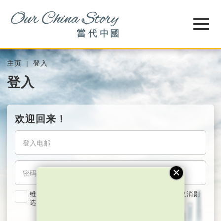
主页
登入
登入
欢迎回来！
维持我的登入状态两星期 (若使用共用电脑，紧记取消剔
选)