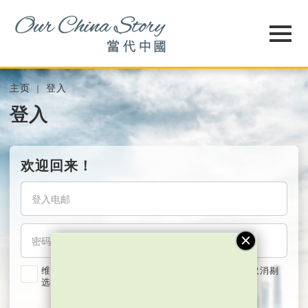
主页
登入
登入
欢迎回来！
维持我的登入状态两星期 (若使用共用电脑，紧记取消剔
选)