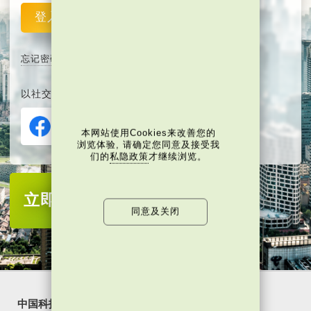
登入
重设
忘记密码
以社交媒体平台注册或登入∶
本网站使用Cookies来改善您的
浏览体验, 请确定您同意及接受我
们的
私隐政策
才继续浏览。
立即注册
成为当代中国会员
同意及关闭
中国科技
乐活湾区
潮游生活
通识中国
非凡人事