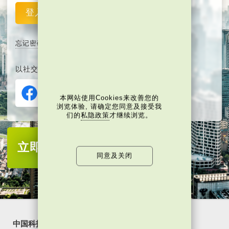
登入
重设
忘记密码
以社交媒体平台注册或登入∶
本网站使用Cookies来改善您的
浏览体验, 请确定您同意及接受我
们的
私隐政策
才继续浏览。
立即注册
成为当代中国会员
同意及关闭
中国科技
乐活湾区
潮游生活
通识中国
非凡人事