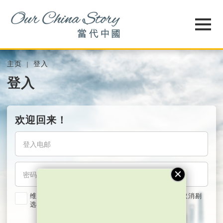
主页
登入
登入
欢迎回来！
维持我的登入状态两星期 (若使用共用电脑，紧记取消剔
选)