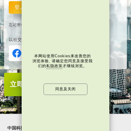
登入
重设
忘记密码
以社交媒体平台注册或登入∶
本网站使用Cookies来改善您的
浏览体验, 请确定您同意及接受我
们的
私隐政策
才继续浏览。
立即注册
成为当代中国会员
同意及关闭
中国科技
乐活湾区
潮游生活
通识中国
非凡人事