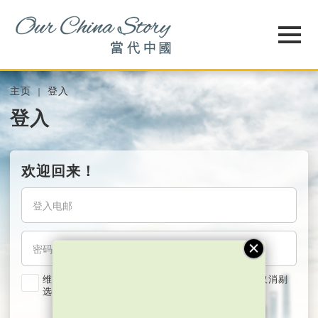
主页
登入
登入
欢迎回来！
维持我的登入状态两星期 (若使用共用电脑，紧记取消剔
选)