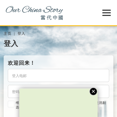
主页
登入
登入
欢迎回来！
维持我的登入状态两星期 (若使用共用电脑，紧记取消剔
选)