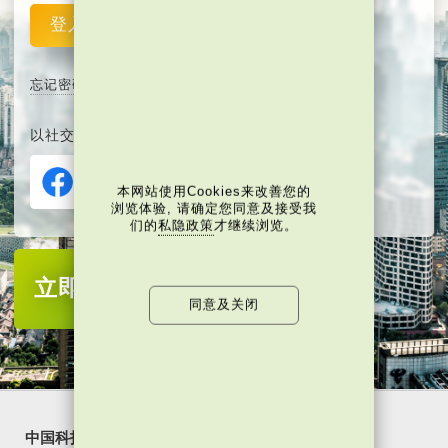
登入
重设
忘记密码
以社交媒体平台注册或登入∶
本网站使用Cookies来改善您的
浏览体验, 请确定您同意及接受我
们的
私隐政策
才继续浏览。
立即注册
成为当代中国会员
同意及关闭
中国科技
乐活湾区
潮游生活
通识中国
非凡人事