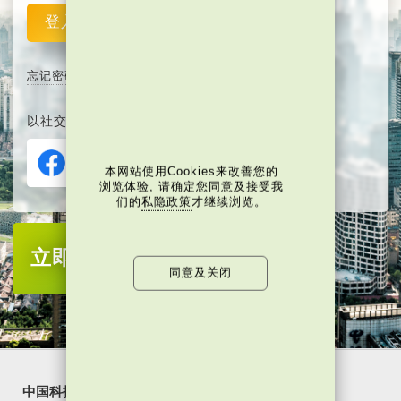
登入
重设
忘记密码
以社交媒体平台注册或登入∶
本网站使用Cookies来改善您的
浏览体验, 请确定您同意及接受我
们的
私隐政策
才继续浏览。
立即注册
成为当代中国会员
同意及关闭
中国科技
乐活湾区
潮游生活
通识中国
非凡人事