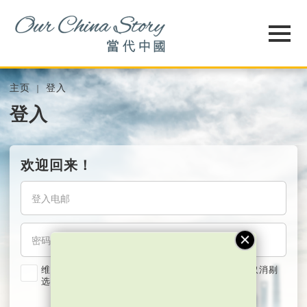
主页
登入
登入
欢迎回来！
维持我的登入状态两星期 (若使用共用电脑，紧记取消剔
选)