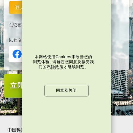
登入
重设
忘记密码
以社交媒体平台注册或登入∶
本网站使用Cookies来改善您的
浏览体验, 请确定您同意及接受我
们的
私隐政策
才继续浏览。
立即注册
成为当代中国会员
同意及关闭
中国科技
乐活湾区
潮游生活
通识中国
非凡人事