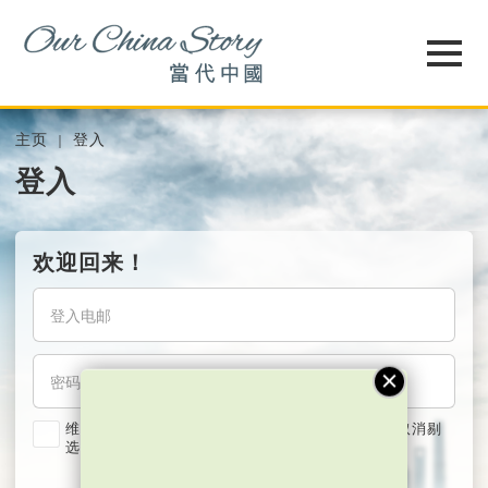
主页
登入
登入
欢迎回来！
维持我的登入状态两星期 (若使用共用电脑，紧记取消剔
选)