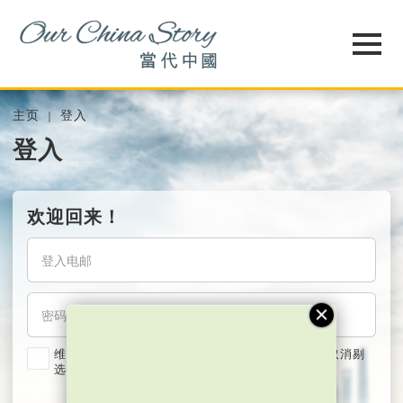
主页
登入
登入
欢迎回来！
维持我的登入状态两星期 (若使用共用电脑，紧记取消剔
选)