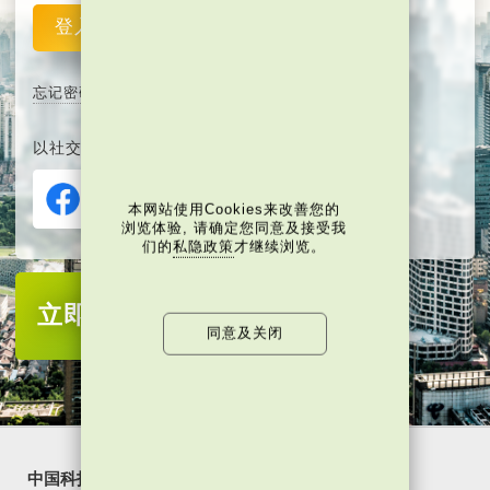
登入
重设
忘记密码
以社交媒体平台注册或登入∶
本网站使用Cookies来改善您的
浏览体验, 请确定您同意及接受我
们的
私隐政策
才继续浏览。
立即注册
成为当代中国会员
同意及关闭
中国科技
乐活湾区
潮游生活
通识中国
非凡人事